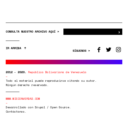
›
Bus
CONSULTA NUESTRO ARCHIVO AQUÍ >
IR ARRIBA
SÍGUENOS >
2012 - 2020.
República Bolivariana de Venezuela
Todo el material puede reproducirse citando su autor.
Ningún derecho reservado.
WWW.MISIONVERDAD.COM
Desarrollado con Drupal / Open Source.
Contáctanos.