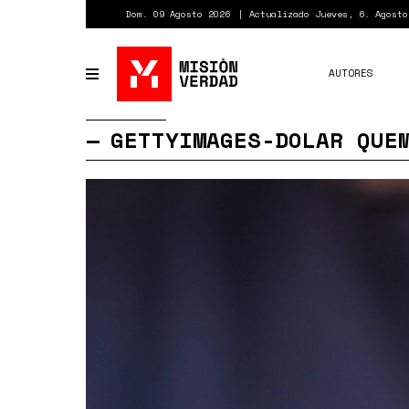
Pasar
Dom. 09 Agosto 2026
Actualizado Jueves, 6. Agosto
al
contenido
principal
AUTORES
Toggle
navigation
GETTYIMAGES-DOLAR QUE