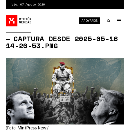
Pasar
Vie. 07 Agosto 2026
al
contenido
APÓYANOS
principal
Tog
nav
Toggle
CAPTURA DESDE 2025-05-16
14-26-53.PNG
search
(Foto: MintPress News)