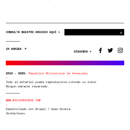
›
Bus
CONSULTA NUESTRO ARCHIVO AQUÍ >
IR ARRIBA
SÍGUENOS >
2012 - 2020.
República Bolivariana de Venezuela
Todo el material puede reproducirse citando su autor.
Ningún derecho reservado.
WWW.MISIONVERDAD.COM
Desarrollado con Drupal / Open Source.
Contáctanos.