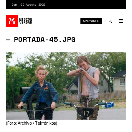
Pasar
Dom. 09 Agosto 2026
al
contenido
APÓYANOS
principal
Tog
nav
Toggle
PORTADA-45.JPG
search
(Foto: Archivo / Tektónikos)