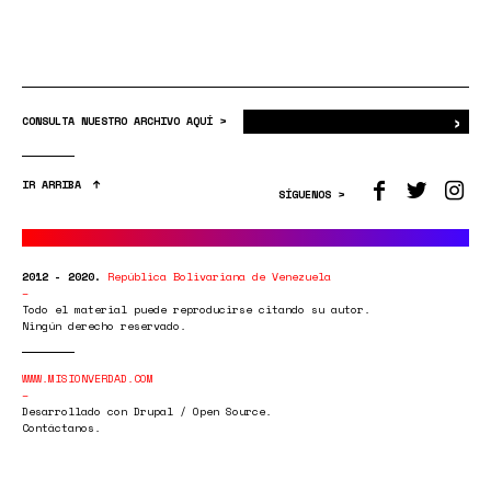
›
Bus
CONSULTA NUESTRO ARCHIVO AQUÍ >
IR ARRIBA
SÍGUENOS >
2012 - 2020.
República Bolivariana de Venezuela
Todo el material puede reproducirse citando su autor.
Ningún derecho reservado.
WWW.MISIONVERDAD.COM
Desarrollado con Drupal / Open Source.
Contáctanos.