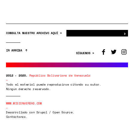
›
Bus
CONSULTA NUESTRO ARCHIVO AQUÍ >
IR ARRIBA
SÍGUENOS >
2012 - 2020.
República Bolivariana de Venezuela
Todo el material puede reproducirse citando su autor.
Ningún derecho reservado.
WWW.MISIONVERDAD.COM
Desarrollado con Drupal / Open Source.
Contáctanos.