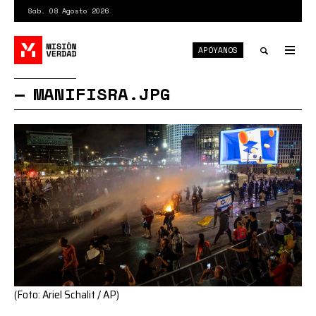
Pasar
Sáb. 08 Agosto 2026
al
contenido
APÓYANOS
principal
Tog
nav
Toggle
MANIFISRA.JPG
search
(Foto: Ariel Schalit / AP)