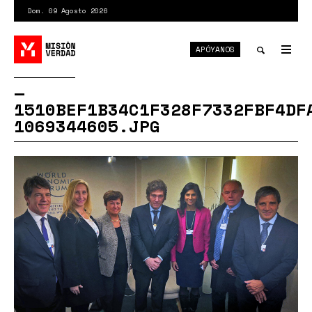
Pasar
Dom. 09 Agosto 2026
al
contenido
APÓYANOS
principal
Tog
nav
Toggle
1510BEF1B34C1F328F7332FBF4DF
search
1069344605.JPG