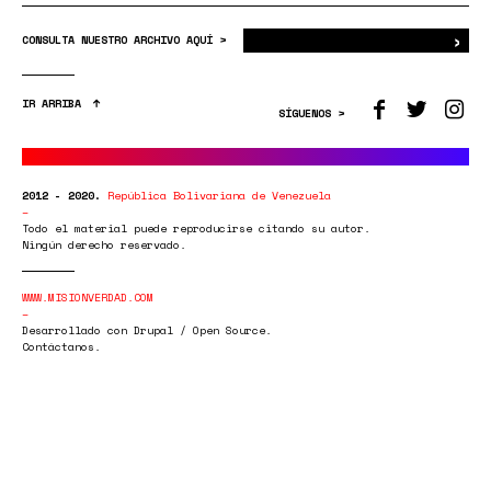
›
Bus
CONSULTA NUESTRO ARCHIVO AQUÍ >
IR ARRIBA
SÍGUENOS >
2012 - 2020.
República Bolivariana de Venezuela
Todo el material puede reproducirse citando su autor.
Ningún derecho reservado.
WWW.MISIONVERDAD.COM
Desarrollado con Drupal / Open Source.
Contáctanos.