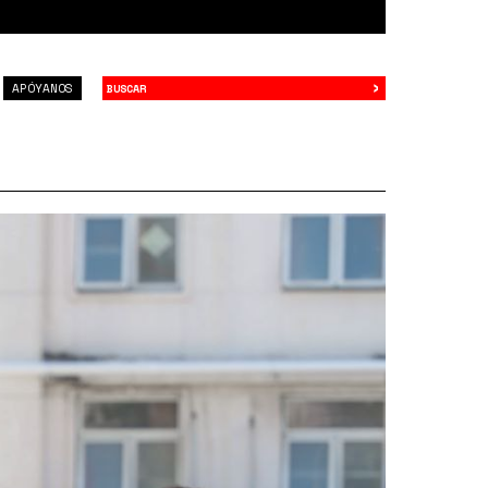
›
Buscar
APÓYANOS