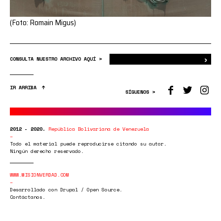
(Foto: Romain Migus)
›
Bus
CONSULTA NUESTRO ARCHIVO AQUÍ >
IR ARRIBA
SÍGUENOS >
2012 - 2020.
República Bolivariana de Venezuela
Todo el material puede reproducirse citando su autor.
Ningún derecho reservado.
WWW.MISIONVERDAD.COM
Desarrollado con Drupal / Open Source.
Contáctanos.