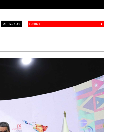
›
Buscar
APÓYANOS