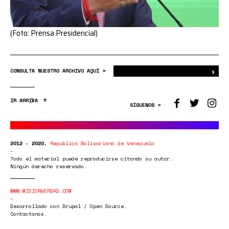
(Foto: Prensa Presidencial)
›
Bus
CONSULTA NUESTRO ARCHIVO AQUÍ >
IR ARRIBA
SÍGUENOS >
2012 - 2020.
República Bolivariana de Venezuela
Todo el material puede reproducirse citando su autor.
Ningún derecho reservado.
WWW.MISIONVERDAD.COM
Desarrollado con Drupal / Open Source.
Contáctanos.