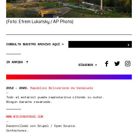
(Foto: Efrem Lukatsky / AP Photo)
›
Bus
CONSULTA NUESTRO ARCHIVO AQUÍ >
IR ARRIBA
SÍGUENOS >
2012 - 2020.
República Bolivariana de Venezuela
Todo el material puede reproducirse citando su autor.
Ningún derecho reservado.
WWW.MISIONVERDAD.COM
Desarrollado con Drupal / Open Source.
Contáctanos.