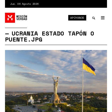
Pasar
Jue. 06 Agosto 2026
al
contenido
APÓYANOS
principal
Tog
nav
Toggle
UCRANIA ESTADO TAPÓN O
PUENTE.JPG
search