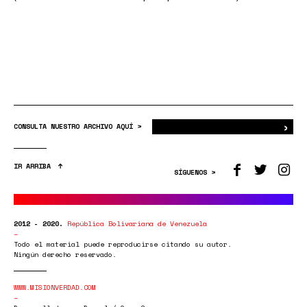
›
Bus
CONSULTA NUESTRO ARCHIVO AQUÍ >
IR ARRIBA
SÍGUENOS >
2012 - 2020.
República Bolivariana de Venezuela
Todo el material puede reproducirse citando su autor.
Ningún derecho reservado.
WWW.MISIONVERDAD.COM