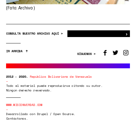
(Foto: Archivo )
›
Bus
CONSULTA NUESTRO ARCHIVO AQUÍ >
IR ARRIBA
SÍGUENOS >
2012 - 2020.
República Bolivariana de Venezuela
Todo el material puede reproducirse citando su autor.
Ningún derecho reservado.
WWW.MISIONVERDAD.COM
Desarrollado con Drupal / Open Source.
Contáctanos.