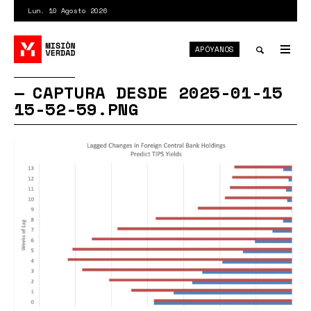
Pasar
Lun. 10 Agosto 2026
al
contenido
APÓYANOS
principal
Tog
nav
Toggle
CAPTURA DESDE 2025-01-15
15-52-59.PNG
search