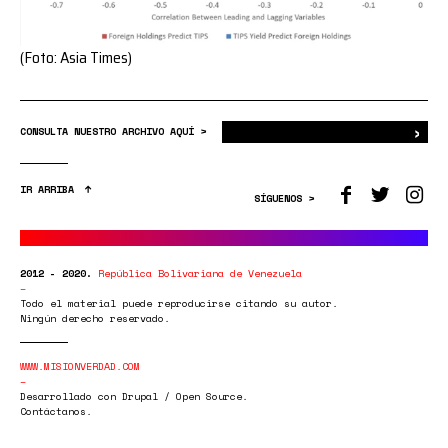
(Foto: Asia Times)
›
Bus
CONSULTA NUESTRO ARCHIVO AQUÍ >
IR ARRIBA
SÍGUENOS >
2012 - 2020.
República Bolivariana de Venezuela
Todo el material puede reproducirse citando su autor.
Ningún derecho reservado.
WWW.MISIONVERDAD.COM
Desarrollado con Drupal / Open Source.
Contáctanos.