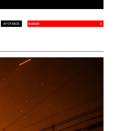
›
Buscar
APÓYANOS