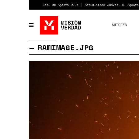
Pasar
Sáb. 08 Agosto 2026
Actualizado Jueves, 6. Agosto
al
contenido
principal
AUTORES
Toggle
navigation
RAWIMAGE.JPG