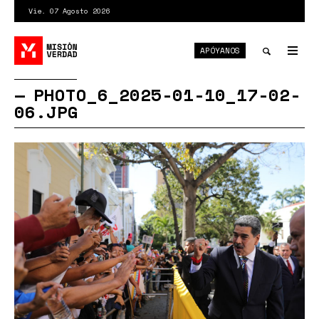
Pasar
Vie. 07 Agosto 2026
al
contenido
APÓYANOS
principal
Tog
nav
Toggle
PHOTO_6_2025-01-10_17-02-
06.JPG
search