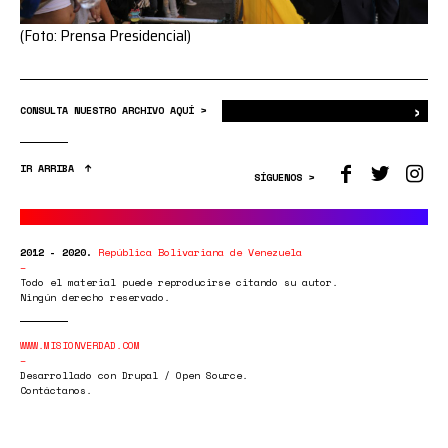
(Foto: Prensa Presidencial)
›
Bus
CONSULTA NUESTRO ARCHIVO AQUÍ >
IR ARRIBA
SÍGUENOS >
2012 - 2020.
República Bolivariana de Venezuela
Todo el material puede reproducirse citando su autor.
Ningún derecho reservado.
WWW.MISIONVERDAD.COM
Desarrollado con Drupal / Open Source.
Contáctanos.