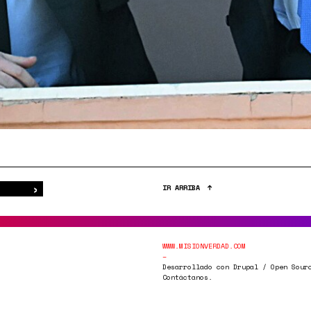
›
Buscar
IR ARRIBA
WWW.MISIONVERDAD.COM
Desarrollado con Drupal / Open Sour
Contáctanos.