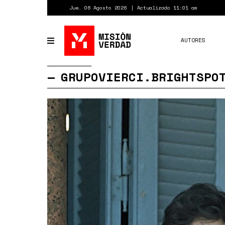
Pasar
Jue. 06 Agosto 2026
Actualizado 11:01 am
al
contenido
principal
AUTORES
Toggle
navigation
GRUPOVIERCI.BRIGHTSPO