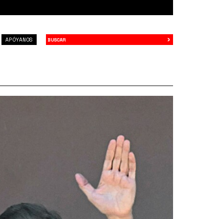
›
Buscar
APÓYANOS