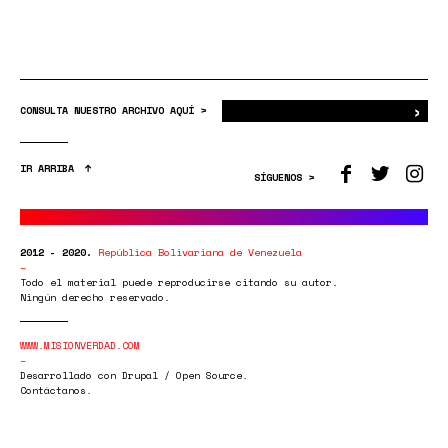
›
Bus
CONSULTA NUESTRO ARCHIVO AQUÍ >
IR ARRIBA
SÍGUENOS >
2012 - 2020.
República Bolivariana de Venezuela
Todo el material puede reproducirse citando su autor.
Ningún derecho reservado.
WWW.MISIONVERDAD.COM
Desarrollado con Drupal / Open Source.
Contáctanos.