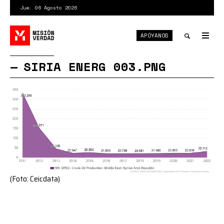
Pasar
Jue. 06 Agosto 2026
al
contenido
APÓYANOS
principal
Tog
nav
Toggle
SIRIA ENERG 003.PNG
search
(Foto: Ceicdata)