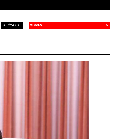
›
Buscar
APÓYANOS