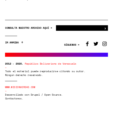
›
Bus
CONSULTA NUESTRO ARCHIVO AQUÍ >
IR ARRIBA
SÍGUENOS >
2012 - 2020.
República Bolivariana de Venezuela
Todo el material puede reproducirse citando su autor.
Ningún derecho reservado.
WWW.MISIONVERDAD.COM
Desarrollado con Drupal / Open Source.
Contáctanos.