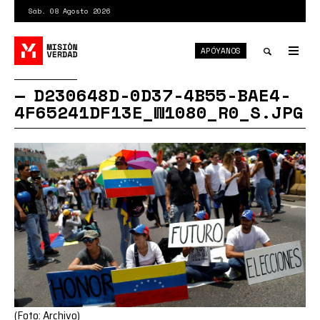
Pasar
Sáb. 08 Agosto 2026
al
contenido
APÓYANOS
principal
Tog
nav
Toggle
D230648D-0D37-4B55-BAE4-
4F65241DF13E_W1080_R0_S.JPG
search
(Foto: Archivo)