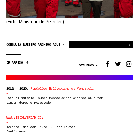
(Foto: Ministerio de Petróleo)
›
Bus
CONSULTA NUESTRO ARCHIVO AQUÍ >
IR ARRIBA
SÍGUENOS >
2012 - 2020.
República Bolivariana de Venezuela
Todo el material puede reproducirse citando su autor.
Ningún derecho reservado.
WWW.MISIONVERDAD.COM
Desarrollado con Drupal / Open Source.
Contáctanos.