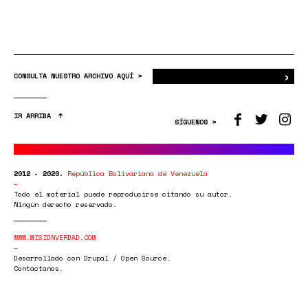
›
Bus
CONSULTA NUESTRO ARCHIVO AQUÍ >
IR ARRIBA
SÍGUENOS >
2012 - 2020.
República Bolivariana de Venezuela
Todo el material puede reproducirse citando su autor.
Ningún derecho reservado.
WWW.MISIONVERDAD.COM
Desarrollado con Drupal / Open Source.
Contáctanos.