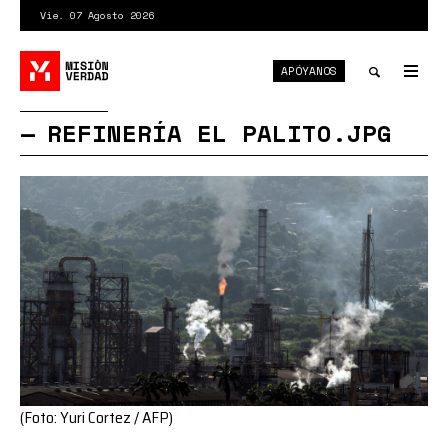
Pasar
Vie. 07 Agosto 2026
al
contenido
APÓYANOS
principal
Tog
nav
Toggle
REFINERÍA EL PALITO.JPG
search
(Foto: Yuri Cortez / AFP)