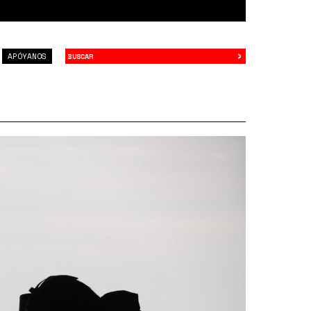
›
Buscar
APÓYANOS