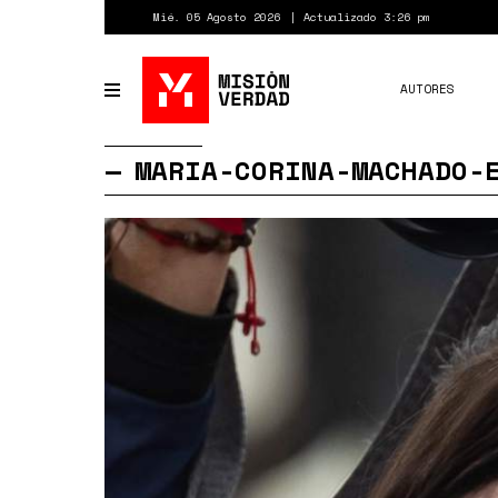
Pasar
Mié. 05 Agosto 2026
Actualizado 3:26 pm
al
contenido
principal
AUTORES
Toggle
navigation
MARIA-CORINA-MACHADO-