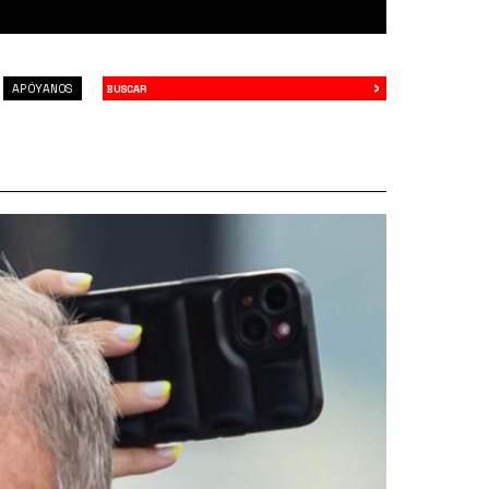
›
Buscar
APÓYANOS