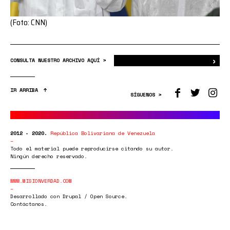
(Foto: CNN)
›
Bus
CONSULTA NUESTRO ARCHIVO AQUÍ >
IR ARRIBA
SÍGUENOS >
2012 - 2020.
República Bolivariana de Venezuela
Todo el material puede reproducirse citando su autor.
Ningún derecho reservado.
WWW.MISIONVERDAD.COM
Desarrollado con Drupal / Open Source.
Contáctanos.