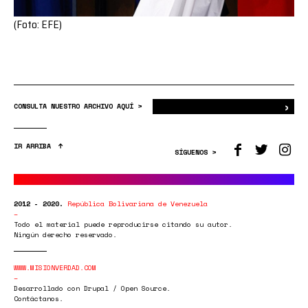
(Foto: EFE)
›
Bus
CONSULTA NUESTRO ARCHIVO AQUÍ >
IR ARRIBA
SÍGUENOS >
2012 - 2020.
República Bolivariana de Venezuela
Todo el material puede reproducirse citando su autor.
Ningún derecho reservado.
WWW.MISIONVERDAD.COM
Desarrollado con Drupal / Open Source.
Contáctanos.