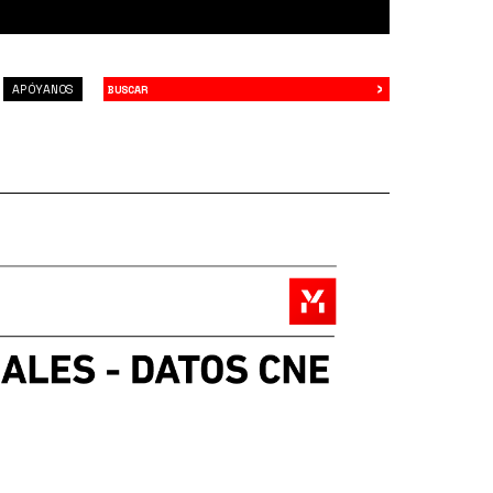
›
Buscar
APÓYANOS