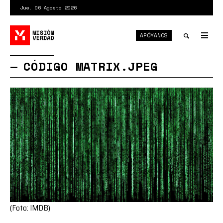
Pasar
Jue. 06 Agosto 2026
al
contenido
APÓYANOS
principal
Tog
nav
Toggle
CÓDIGO MATRIX.JPEG
search
(Foto: IMDB)