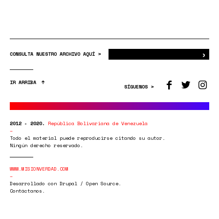
›
Bus
CONSULTA NUESTRO ARCHIVO AQUÍ >
IR ARRIBA
SÍGUENOS >
2012 - 2020.
República Bolivariana de Venezuela
Todo el material puede reproducirse citando su autor.
Ningún derecho reservado.
WWW.MISIONVERDAD.COM
Desarrollado con Drupal / Open Source.
Contáctanos.