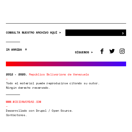
›
Bus
CONSULTA NUESTRO ARCHIVO AQUÍ >
IR ARRIBA
SÍGUENOS >
2012 - 2020.
República Bolivariana de Venezuela
Todo el material puede reproducirse citando su autor.
Ningún derecho reservado.
WWW.MISIONVERDAD.COM
Desarrollado con Drupal / Open Source.
Contáctanos.