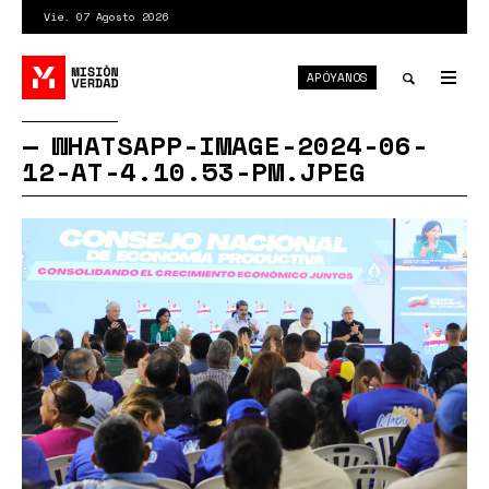
Pasar
Vie. 07 Agosto 2026
al
contenido
APÓYANOS
principal
Tog
nav
Toggle
WHATSAPP-IMAGE-2024-06-
12-AT-4.10.53-PM.JPEG
search