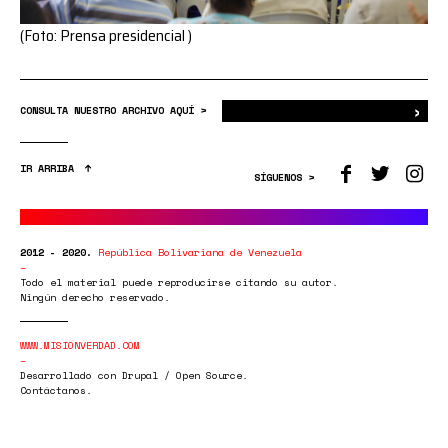
(Foto: Prensa presidencial )
›
Bus
CONSULTA NUESTRO ARCHIVO AQUÍ >
IR ARRIBA
SÍGUENOS >
2012 - 2020.
República Bolivariana de Venezuela
Todo el material puede reproducirse citando su autor.
Ningún derecho reservado.
WWW.MISIONVERDAD.COM
Desarrollado con Drupal / Open Source.
Contáctanos.