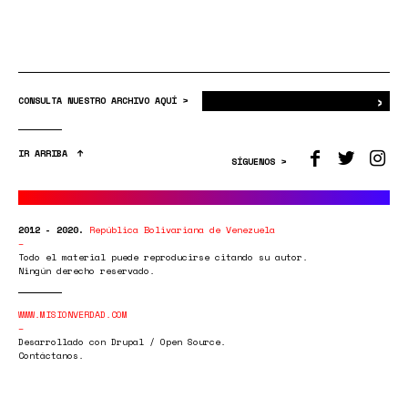
›
Bus
CONSULTA NUESTRO ARCHIVO AQUÍ >
IR ARRIBA
SÍGUENOS >
2012 - 2020.
República Bolivariana de Venezuela
Todo el material puede reproducirse citando su autor.
Ningún derecho reservado.
WWW.MISIONVERDAD.COM
Desarrollado con Drupal / Open Source.
Contáctanos.