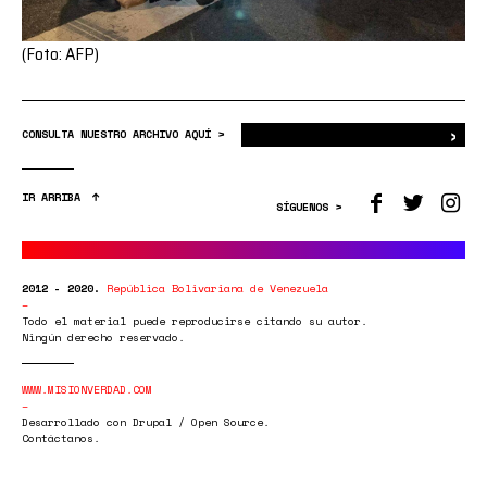
(Foto: AFP)
›
Bus
CONSULTA NUESTRO ARCHIVO AQUÍ >
IR ARRIBA
SÍGUENOS >
2012 - 2020.
República Bolivariana de Venezuela
Todo el material puede reproducirse citando su autor.
Ningún derecho reservado.
WWW.MISIONVERDAD.COM
Desarrollado con Drupal / Open Source.
Contáctanos.