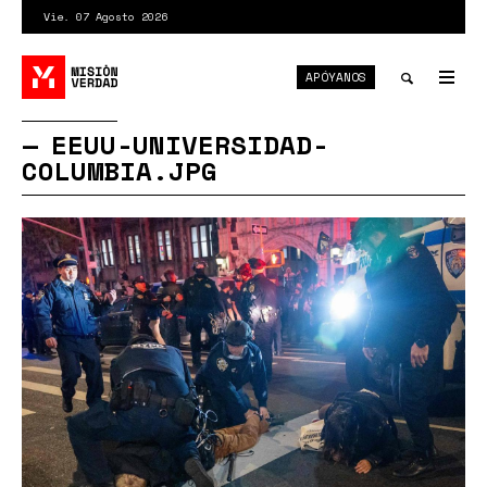
Pasar
Vie. 07 Agosto 2026
al
contenido
APÓYANOS
principal
Tog
nav
Toggle
EEUU-UNIVERSIDAD-
COLUMBIA.JPG
search