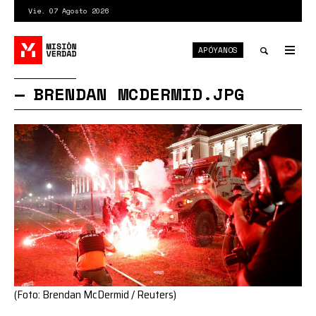
Pasar
Vie. 07 Agosto 2026
al
contenido
APÓYANOS
principal
Tog
nav
Toggle
BRENDAN MCDERMID.JPG
search
(Foto: Brendan McDermid / Reuters)