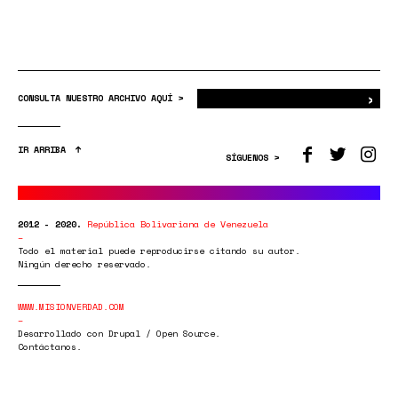
›
Bus
CONSULTA NUESTRO ARCHIVO AQUÍ >
IR ARRIBA
SÍGUENOS >
2012 - 2020.
República Bolivariana de Venezuela
Todo el material puede reproducirse citando su autor.
Ningún derecho reservado.
WWW.MISIONVERDAD.COM
Desarrollado con Drupal / Open Source.
Contáctanos.