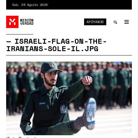
Pasar
Sáb. 08 Agosto 2026
al
contenido
APÓYANOS
principal
Tog
nav
Toggle
ISRAELI-FLAG-ON-THE-
IRANIANS-SOLE-IL.JPG
search