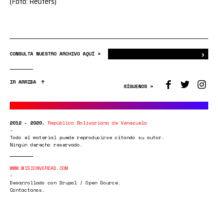
(Foto: Reuters)
›
Bus
CONSULTA NUESTRO ARCHIVO AQUÍ >
IR ARRIBA
SÍGUENOS >
2012 - 2020.
República Bolivariana de Venezuela
Todo el material puede reproducirse citando su autor.
Ningún derecho reservado.
WWW.MISIONVERDAD.COM
Desarrollado con Drupal / Open Source.
Contáctanos.