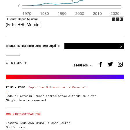
(Foto: BBC Mundo)
›
Bus
CONSULTA NUESTRO ARCHIVO AQUÍ >
IR ARRIBA
SÍGUENOS >
2012 - 2020.
República Bolivariana de Venezuela
Todo el material puede reproducirse citando su autor.
Ningún derecho reservado.
WWW.MISIONVERDAD.COM
Desarrollado con Drupal / Open Source.
Contáctanos.