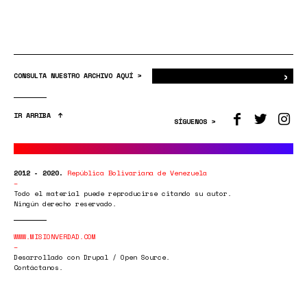
›
Bus
CONSULTA NUESTRO ARCHIVO AQUÍ >
IR ARRIBA
SÍGUENOS >
2012 - 2020.
República Bolivariana de Venezuela
Todo el material puede reproducirse citando su autor.
Ningún derecho reservado.
WWW.MISIONVERDAD.COM
Desarrollado con Drupal / Open Source.
Contáctanos.