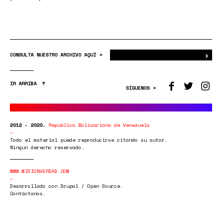
›
Bus
CONSULTA NUESTRO ARCHIVO AQUÍ >
IR ARRIBA
SÍGUENOS >
2012 - 2020.
República Bolivariana de Venezuela
Todo el material puede reproducirse citando su autor.
Ningún derecho reservado.
WWW.MISIONVERDAD.COM
Desarrollado con Drupal / Open Source.
Contáctanos.