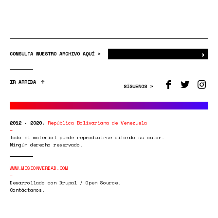
›
Bus
CONSULTA NUESTRO ARCHIVO AQUÍ >
IR ARRIBA
SÍGUENOS >
2012 - 2020.
República Bolivariana de Venezuela
Todo el material puede reproducirse citando su autor.
Ningún derecho reservado.
WWW.MISIONVERDAD.COM
Desarrollado con Drupal / Open Source.
Contáctanos.