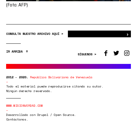
(Foto: AFP)
›
Bus
CONSULTA NUESTRO ARCHIVO AQUÍ >
IR ARRIBA
SÍGUENOS >
2012 - 2020.
República Bolivariana de Venezuela
Todo el material puede reproducirse citando su autor.
Ningún derecho reservado.
WWW.MISIONVERDAD.COM
Desarrollado con Drupal / Open Source.
Contáctanos.