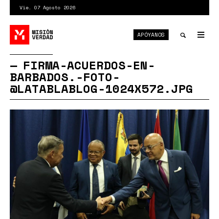
Pasar
Vie. 07 Agosto 2026
al
contenido
APÓYANOS
principal
Tog
nav
Toggle
FIRMA-ACUERDOS-EN-
BARBADOS.-FOTO-
search
@LATABLABLOG-1024X572.JPG