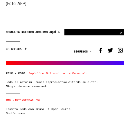
(Foto: AFP)
›
Bus
CONSULTA NUESTRO ARCHIVO AQUÍ >
IR ARRIBA
SÍGUENOS >
2012 - 2020.
República Bolivariana de Venezuela
Todo el material puede reproducirse citando su autor.
Ningún derecho reservado.
WWW.MISIONVERDAD.COM
Desarrollado con Drupal / Open Source.
Contáctanos.