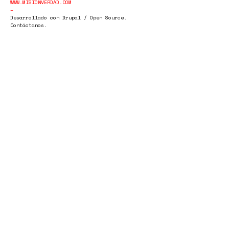
WWW.MISIONVERDAD.COM
Desarrollado con Drupal / Open Source.
Contáctanos.