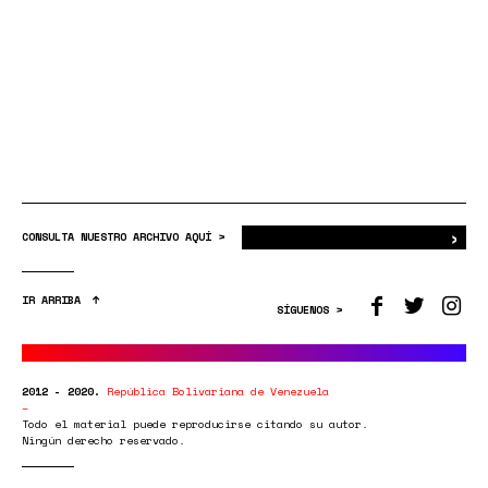
›
Bus
CONSULTA NUESTRO ARCHIVO AQUÍ >
IR ARRIBA
SÍGUENOS >
2012 - 2020.
República Bolivariana de Venezuela
Todo el material puede reproducirse citando su autor.
Ningún derecho reservado.