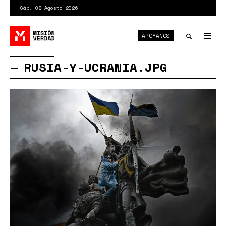
Pasar
Sáb. 08 Agosto 2026
al
contenido
APÓYANOS
principal
Tog
nav
Toggle
RUSIA-Y-UCRANIA.JPG
search