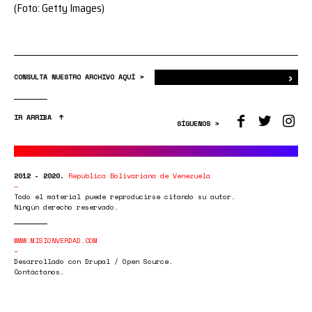
(Foto: Getty Images)
›
Bus
CONSULTA NUESTRO ARCHIVO AQUÍ >
IR ARRIBA
SÍGUENOS >
2012 - 2020.
República Bolivariana de Venezuela
Todo el material puede reproducirse citando su autor.
Ningún derecho reservado.
WWW.MISIONVERDAD.COM
Desarrollado con Drupal / Open Source.
Contáctanos.