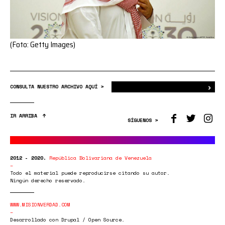
(Foto: Getty Images)
›
Bus
CONSULTA NUESTRO ARCHIVO AQUÍ >
IR ARRIBA
SÍGUENOS >
2012 - 2020.
República Bolivariana de Venezuela
Todo el material puede reproducirse citando su autor.
Ningún derecho reservado.
WWW.MISIONVERDAD.COM
Desarrollado con Drupal / Open Source.