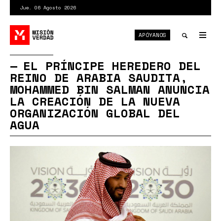
Pasar
Jue. 06 Agosto 2026
al
contenido
APÓYANOS
principal
Tog
nav
Toggle
EL PRÍNCIPE HEREDERO DEL
REINO DE ARABIA SAUDITA,
search
MOHAMMED BIN SALMAN ANUNCIA
LA CREACIÓN DE LA NUEVA
ORGANIZACIÓN GLOBAL DEL
AGUA