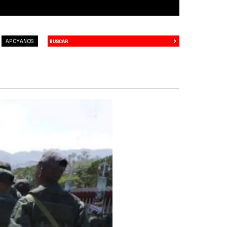
›
Buscar
APÓYANOS