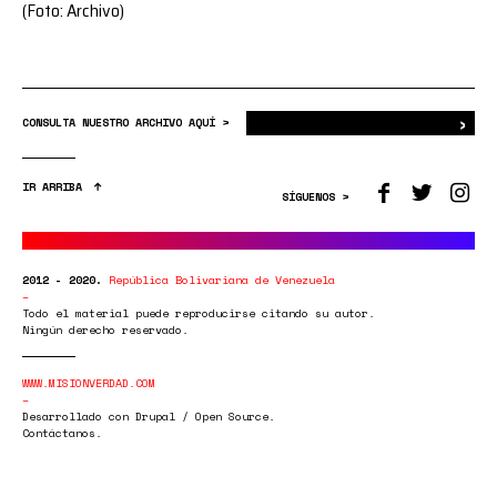
(Foto: Archivo)
›
Bus
CONSULTA NUESTRO ARCHIVO AQUÍ >
IR ARRIBA
SÍGUENOS >
2012 - 2020.
República Bolivariana de Venezuela
Todo el material puede reproducirse citando su autor.
Ningún derecho reservado.
WWW.MISIONVERDAD.COM
Desarrollado con Drupal / Open Source.
Contáctanos.