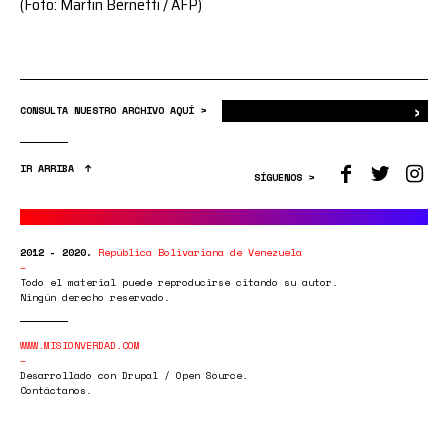
(Foto: Martin Bernetti / AFP)
›
Bus
CONSULTA NUESTRO ARCHIVO AQUÍ >
IR ARRIBA
SÍGUENOS >
2012 - 2020.
República Bolivariana de Venezuela
Todo el material puede reproducirse citando su autor.
Ningún derecho reservado.
WWW.MISIONVERDAD.COM
Desarrollado con Drupal / Open Source.
Contáctanos.