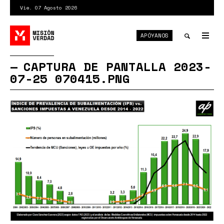
Pasar
Vie. 07 Agosto 2026
al
contenido
APÓYANOS
principal
Tog
nav
Toggle
CAPTURA DE PANTALLA 2023-
07-25 070415.PNG
search