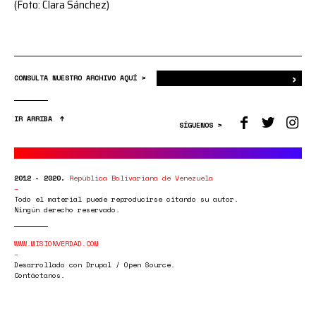
(Foto: Clara Sánchez)
›
Bus
CONSULTA NUESTRO ARCHIVO AQUÍ >
IR ARRIBA
SÍGUENOS >
2012 - 2020.
República Bolivariana de Venezuela
Todo el material puede reproducirse citando su autor.
Ningún derecho reservado.
WWW.MISIONVERDAD.COM
Desarrollado con Drupal / Open Source.
Contáctanos.