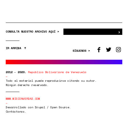
›
Bus
CONSULTA NUESTRO ARCHIVO AQUÍ >
IR ARRIBA
SÍGUENOS >
2012 - 2020.
República Bolivariana de Venezuela
Todo el material puede reproducirse citando su autor.
Ningún derecho reservado.
WWW.MISIONVERDAD.COM
Desarrollado con Drupal / Open Source.
Contáctanos.