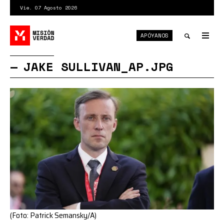
Pasar
Vie. 07 Agosto 2026
al
contenido
APÓYANOS
principal
Tog
nav
Toggle
JAKE SULLIVAN_AP.JPG
search
(Foto: Patrick Semansky/A)