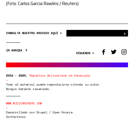
(Foto: Carlos García Rawlins / Reuters)
›
Bus
CONSULTA NUESTRO ARCHIVO AQUÍ >
IR ARRIBA
SÍGUENOS >
2012 - 2020.
República Bolivariana de Venezuela
Todo el material puede reproducirse citando su autor.
Ningún derecho reservado.
WWW.MISIONVERDAD.COM
Desarrollado con Drupal / Open Source.
Contáctanos.