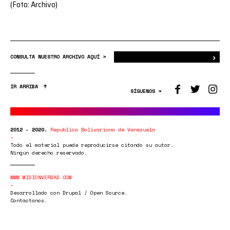
(Foto: Archivo)
›
Bus
CONSULTA NUESTRO ARCHIVO AQUÍ >
IR ARRIBA
SÍGUENOS >
2012 - 2020.
República Bolivariana de Venezuela
Todo el material puede reproducirse citando su autor.
Ningún derecho reservado.
WWW.MISIONVERDAD.COM
Desarrollado con Drupal / Open Source.
Contáctanos.